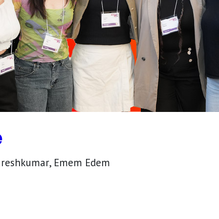
e
 Sureshkumar, Emem Edem