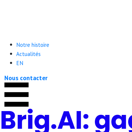
L’appel de candidatures débutera à l’automne 
Notre histoire
Actualités
EN
Nous contacter
Brig.AI: g