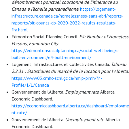
dénombrement ponctuel coordonné de l’itinérance au
Canada à l’échelle pancanadienne.
https://logement-
infrastructure.canada.ca/homelessness-sans-abri/reports-
rapports/pit-counts-dp-2020-2022-results-resultats-
fra.html
Edmonton Social Planning Council.
E4: Number of Homeless
Persons, Edmonton City
.
https://edmontonsocialplanning.ca/social-well-being/e-
built-environment/e4-built-environment/
Logement, Infrastructures et Collectivités Canada.
Tableau
2.2.31 : Statistiques du marché de la location pour l
’
Alberta.
https://www03.cmhc-schl.gc.ca/hmip-pimh/fr -
Profile/1/1/Canada
Gouvernement de l’Alberta.
Employment rate
. Alberta
Economic Dashboard.
https://economicdashboard.alberta.ca/dashboard/employme
nt-rate/
Gouvernement de l’Alberta.
Unemployment rate
. Alberta
Economic Dashboard.