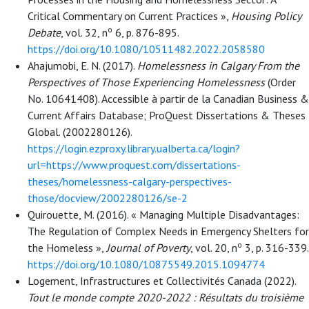
Critical Commentary on Current Practices »,
Housing Policy
o
Debate
, vol. 32, n
6, p. 876-895.
https://doi.org/10.1080/10511482.2022.2058580
Ahajumobi, E. N. (2017).
Homelessness in Calgary From the
Perspectives of Those Experiencing Homelessness
(Order
No. 10641408). Accessible à partir de la Canadian Business &
Current Affairs Database; ProQuest Dissertations & Theses
Global. (2002280126).
https://login.ezproxy.library.ualberta.ca/login?
url=https://www.proquest.com/dissertations-
theses/homelessness-calgary-perspectives-
those/docview/2002280126/se-2
Quirouette, M. (2016). « Managing Multiple Disadvantages:
The Regulation of Complex Needs in Emergency Shelters for
o
the Homeless »,
Journal of Poverty
, vol. 20, n
3, p. 316-339.
https://doi.org/10.1080/10875549.2015.1094774
Logement, Infrastructures et Collectivités Canada (2022).
Tout le monde compte 2020-2022 : Résultats du troisième