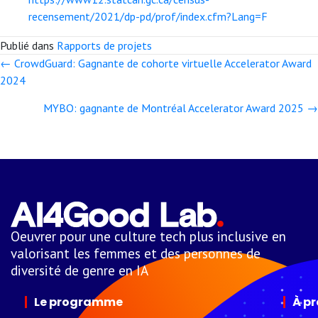
recensement/2021/dp-pd/prof/index.cfm?Lang=F
Publié dans
Rapports de projets
← CrowdGuard: Gagnante de cohorte virtuelle Accelerator Award
Posts
2024
navigation
MYBO: gagnante de Montréal Accelerator Award 2025 →
Oeuvrer pour une culture tech plus inclusive en
valorisant les femmes et des personnes de
diversité de genre en IA
Le programme
À p