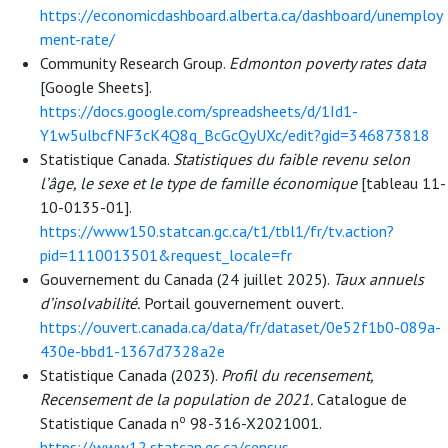
https://economicdashboard.alberta.ca/dashboard/unemploy
ment-rate/
Community Research Group.
Edmonton poverty rates data
[Google Sheets].
https://docs.google.com/spreadsheets/d/1Id1-
Y1w5ulbcfNF3cK4Q8q_BcGcQyUXc/edit?gid=346873818
Statistique Canada.
Statistiques du faible revenu selon
l’âge, le sexe et le type de famille économique
[tableau 11-
10-0135-01].
https://www150.statcan.gc.ca/t1/tbl1/fr/tv.action?
pid=1110013501&request_locale=fr
Gouvernement du Canada (24 juillet 2025).
Taux annuels
d’insolvabilité.
Portail gouvernement ouvert.
https://ouvert.canada.ca/data/fr/dataset/0e52f1b0-089a-
430e-bbd1-1367d7328a2e
Statistique Canada (2023).
Profil du recensement,
Recensement de la population de 2021.
Catalogue de
o
Statistique Canada n
98-316-X2021001.
https://www12.statcan.gc.ca/census-