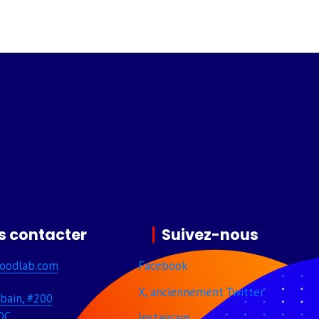
s contacter
Suivez-nous
oodlab­.com
Facebook
X, anciennement Twitter
bain, #200
QC
Instagram