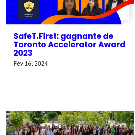
SafeT.First: gagnante de
Toronto Accelerator Award
2023
Fév 16, 2024