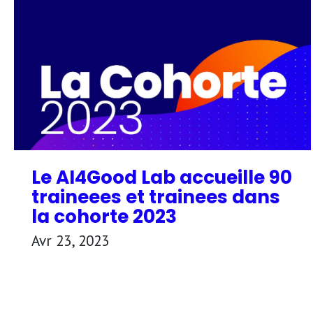
Le AI4Good Lab accueille 90
traineees et trainees dans
la cohorte 2023
Avr 23, 2023