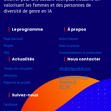
valorisant les femmes et des personnes de
diversité de genre en IA
Le programme
À propos
Page d’accueil
Notre histoire
Projets
Dans la presse
FAQ
Comman­ditaires et parte­naires
Actualités
Nous contacter
Toutes les actualités
info@ai4goodlab­.com
Annonces
6666 St-Urbain, #200
Montréal, QC
Rapports de projets
H2S 3H1
Suivez-nous
Facebook