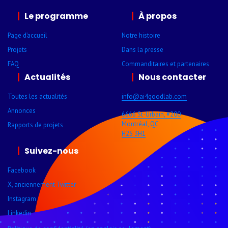
Le programme
À propos
Page d’accueil
Notre histoire
Projets
Dans la presse
FAQ
Comman­ditaires et parte­naires
Actualités
Nous contacter
Toutes les actualités
info@ai4goodlab­.com
Annonces
6666 St-Urbain, #200
Montréal, QC
Rapports de projets
H2S 3H1
Suivez-nous
Facebook
X, anciennement Twitter
Instagram
Linkedin