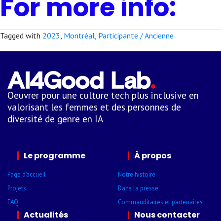
For more info:
Tagged with
2023
,
Montréal
,
Participante / Ancienne
Oeuvrer pour une culture tech plus inclusive en
valorisant les femmes et des personnes de
diversité de genre en IA
Le programme
À propos
Page d’accueil
Notre histoire
Projets
Dans la presse
FAQ
Comman­ditaires et parte­naires
Actualités
Nous contacter