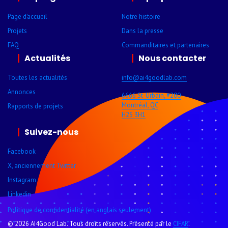
Page d’accueil
Notre histoire
Projets
Dans la presse
FAQ
Comman­ditaires et parte­naires
Actualités
Nous contacter
Toutes les actualités
info@ai4goodlab­.com
Annonces
6666 St-Urbain, #200
Montréal, QC
Rapports de projets
H2S 3H1
Suivez-nous
Facebook
X, anciennement Twitter
Instagram
Linkedin
Politique de confidentialité (en anglais seulement)
© 2026 AI4Good Lab. Tous droits réservés. Présenté par le
CIFAR
.