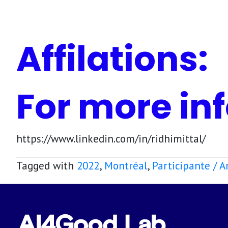
Affilations:
For more inf
https://www.linkedin.com/in/ridhimittal/
Tagged with
2022
,
Montréal
,
Participante / 