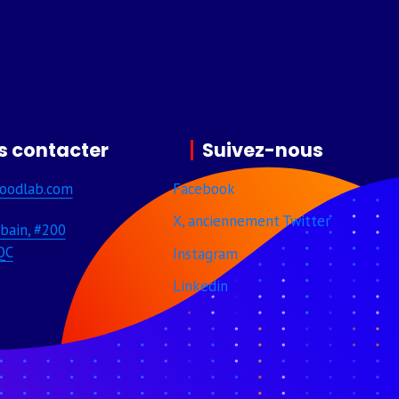
s contacter
Suivez-nous
oodlab­.com
Facebook
X, anciennement Twitter
bain, #200
QC
Instagram
Linkedin