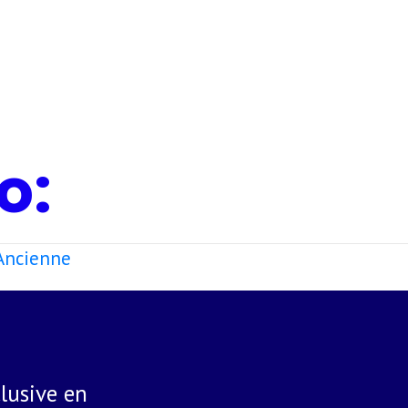
o:
 Ancienne
lusive en