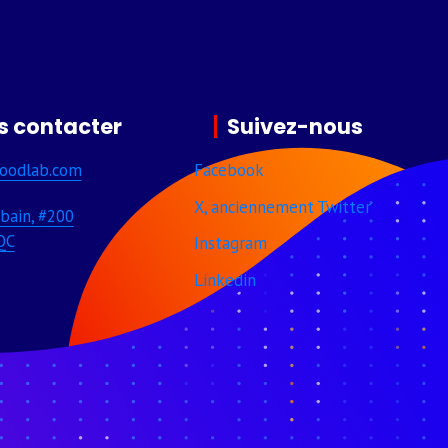
s contacter
Suivez-nous
oodlab­.com
Facebook
X, anciennement Twitter
bain, #200
QC
Instagram
Linkedin