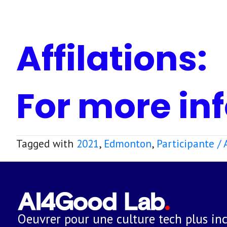
Affilations:
For more inf
Tagged with
2021
,
Edmonton
,
Participante /
Oeuvrer pour une culture tech plus inc