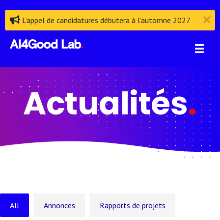
L’appel de candidatures débutera à l’automne 2027
Actualités
.
All
Annonces
Rapports de projets