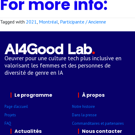
For more info:
Tagged with
2021
,
Montréal
,
Participante / Ancienne
Oeuvrer pour une culture tech plus inclusive en
valorisant les femmes et des personnes de
diversité de genre en IA
Le programme
À propos
Page d’accueil
Notre histoire
Projets
Dans la presse
FAQ
Comman­ditaires et parte­naires
Actualités
Nous contacter