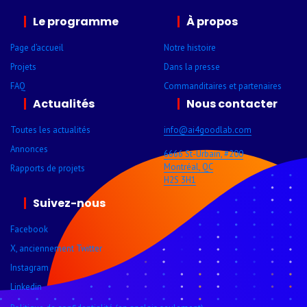
Le programme
À propos
Page d’accueil
Notre histoire
Projets
Dans la presse
FAQ
Comman­ditaires et parte­naires
Actualités
Nous contacter
Toutes les actualités
info@ai4goodlab­.com
Annonces
6666 St-Urbain, #200
Montréal, QC
Rapports de projets
H2S 3H1
Suivez-nous
Facebook
X, anciennement Twitter
Instagram
Linkedin