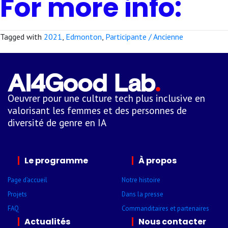
For more info:
Tagged with
2021
,
Edmonton
,
Participante / Ancienne
Oeuvrer pour une culture tech plus inclusive en
valorisant les femmes et des personnes de
diversité de genre en IA
Le programme
À propos
Page d’accueil
Notre histoire
Projets
Dans la presse
FAQ
Comman­ditaires et parte­naires
Actualités
Nous contacter