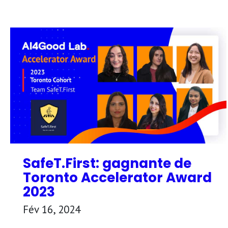
SafeT.First: gagnante de
Toronto Accelerator Award
2023
Fév 16, 2024