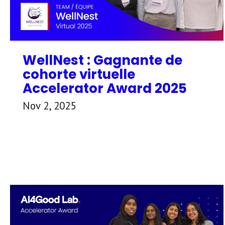
WellNest : Gagnante de
cohorte virtuelle
Accelerator Award 2025
Nov 2, 2025