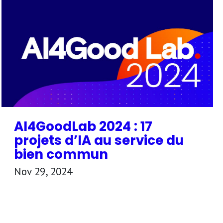
AI4GoodLab 2024 : 17
projets d’IA au service du
bien commun
Nov 29, 2024